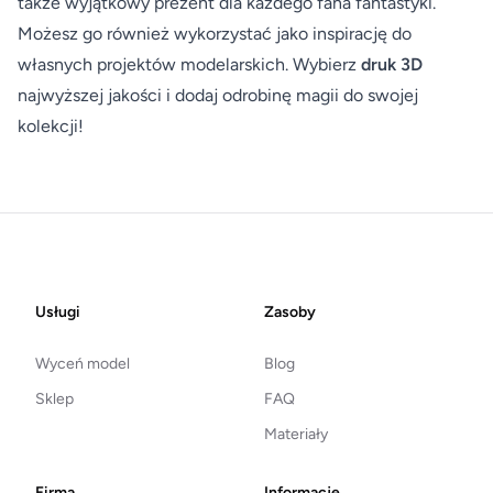
także wyjątkowy prezent dla każdego fana fantastyki.
Możesz go również wykorzystać jako inspirację do
własnych projektów modelarskich. Wybierz
druk 3D
najwyższej jakości i dodaj odrobinę magii do swojej
kolekcji!
Footer
Usługi
Zasoby
Wyceń model
Blog
Sklep
FAQ
Materiały
Firma
Informacje