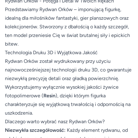
Rydwan Orków - Potęga i Detal w Twoich Rękach
Przedstawiamy Rydwan Orków – imponującą figurkę,
idealną dla miłośników fantastyki, gier planszowych oraz
kolekcjonerów. Stworzony z dbałością o każdy szczegół,
ten model przeniesie Cię w świat brutalnej siły i epickich
bitew.
Technologia Druku 3D i Wyjątkowa Jakość
Rydwan Orków został wydrukowany przy użyciu
najnowocześniejszej technologii druku 3D, co gwarantuje
niezwykłą precyzję detali oraz gładką powierzchnię.
Wykorzystujemy wyłącznie wysokiej jakości żywice
fotopolimerowe (
Resin
), dzięki którym figurka
charakteryzuje się wyjątkową trwałością i odpornością na
uszkodzenia.
Dlaczego warto wybrać nasz Rydwan Orków?
Niezwykła szczegółowość:
Każdy element rydwanu, od