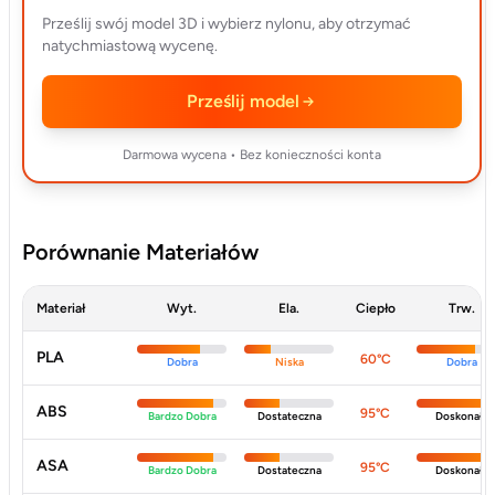
Prześlij swój model 3D i wybierz nylonu, aby otrzymać
natychmiastową wycenę.
Prześlij model
Darmowa wycena • Bez konieczności konta
Porównanie Materiałów
Materiał
Wyt.
Ela.
Ciepło
Trw.
PLA
60°C
Dobra
Niska
Dobra
ABS
95°C
Bardzo Dobra
Dostateczna
Doskonała
ASA
95°C
Bardzo Dobra
Dostateczna
Doskonała