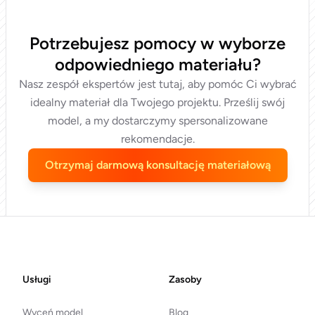
Potrzebujesz pomocy w wyborze
odpowiedniego materiału?
Nasz zespół ekspertów jest tutaj, aby pomóc Ci wybrać
idealny materiał dla Twojego projektu. Prześlij swój
model, a my dostarczymy spersonalizowane
rekomendacje.
Otrzymaj darmową konsultację materiałową
Footer
Usługi
Zasoby
Wyceń model
Blog