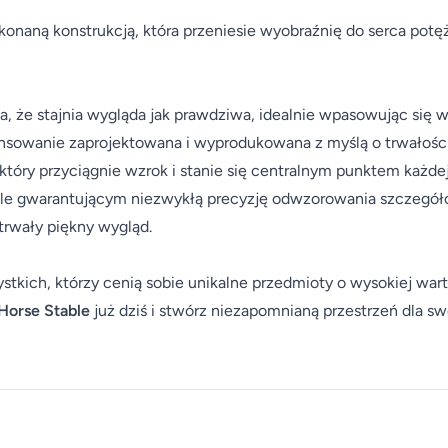
ykonaną konstrukcją, która przeniesie wyobraźnię do serca potę
, że stajnia wygląda jak prawdziwa, idealnie wpasowując się w
sowanie zaprojektowana i wyprodukowana z myślą o trwałości 
tóry przyciągnie wzrok i stanie się centralnym punktem każdej
ale gwarantującym niezwykłą precyzję odwzorowania szczegółó
trwały piękny wygląd.
stkich, którzy cenią sobie unikalne przedmioty o wysokiej wart
 Horse Stable
już dziś i stwórz niezapomnianą przestrzeń dla s