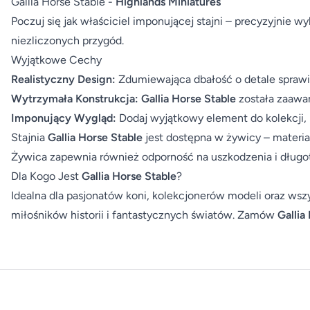
Gallia Horse Stable -
Highlands Miniatures
Poczuj się jak właściciel imponującej stajni – precyzyjnie w
niezliczonych przygód.
Wyjątkowe Cechy
Realistyczny Design:
Zdumiewająca dbałość o detale sprawia
Wytrzymała Konstrukcja:
Gallia Horse Stable
została zaawan
Imponujący Wygląd:
Dodaj wyjątkowy element do kolekcji, k
Stajnia
Gallia Horse Stable
jest dostępna w żywicy – materi
Żywica zapewnia również odporność na uszkodzenia i długo
Dla Kogo Jest
Gallia Horse Stable
?
Idealna dla pasjonatów koni, kolekcjonerów modeli oraz wszy
miłośników historii i fantastycznych światów. Zamów
Gallia