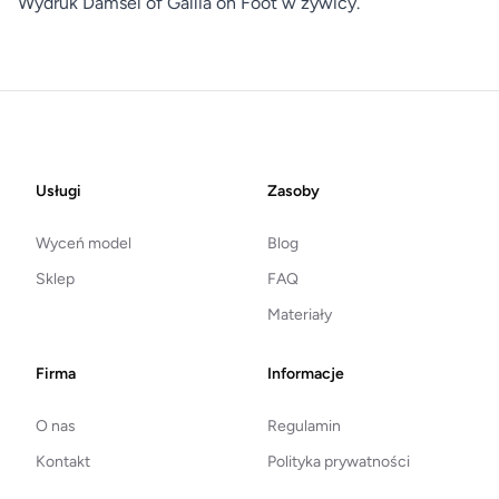
Wydruk Damsel of Gallia on Foot w żywicy.
Footer
Usługi
Zasoby
Wyceń model
Blog
Sklep
FAQ
Materiały
Firma
Informacje
O nas
Regulamin
Kontakt
Polityka prywatności